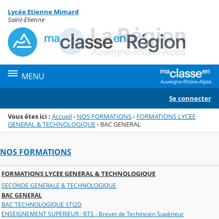
Panneau de gestion des cookies
Lycée Etienne Mimard
Menu de la rubrique
Contenu
Saint-Etienne
MENU
Se connecter
Vous êtes ici :
Accueil
›
NOS FORMATIONS
›
FORMATIONS LYCEE
GENERAL & TECHNOLOGIQUE
›
BAC GENERAL
NOS FORMATIONS
FORMATIONS LYCEE GENERAL & TECHNOLOGIQUE
SECONDE GENERALE & TECHNOLOGIQUE
BAC GENERAL
BAC TECHNOLOGIQUE STI2D
ENSEIGNEMENT SUPERIEUR : BTS - Brevet de Techincien Supérieur