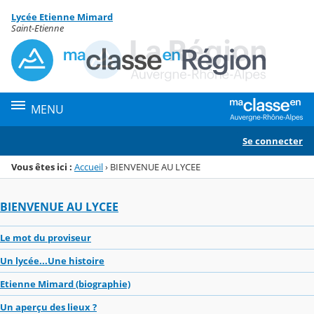
Panneau de gestion des cookies
Lycée Etienne Mimard
Menu de la rubrique
Contenu
Saint-Etienne
MENU
Se connecter
Vous êtes ici :
Accueil
›
BIENVENUE AU LYCEE
BIENVENUE AU LYCEE
Le mot du proviseur
Un lycée...Une histoire
Etienne Mimard (biographie)
Un aperçu des lieux ?