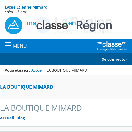
Panneau de gestion des cookies
Lycée Etienne Mimard
Menu de la rubrique
Contenu
Saint-Etienne
MENU
Se connecter
Vous êtes ici :
Accueil
›
LA BOUTIQUE MIMARD
LA BOUTIQUE MIMARD
LA BOUTIQUE MIMARD
Accueil
Blog