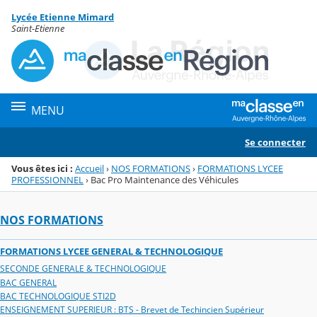
Panneau de gestion des cookies
Lycée Etienne Mimard
Menu de la rubrique
Contenu
Saint-Etienne
MENU
Se connecter
Vous êtes ici :
Accueil
›
NOS FORMATIONS
›
FORMATIONS LYCEE
PROFESSIONNEL
›
Bac Pro Maintenance des Véhicules
NOS FORMATIONS
FORMATIONS LYCEE GENERAL & TECHNOLOGIQUE
SECONDE GENERALE & TECHNOLOGIQUE
BAC GENERAL
BAC TECHNOLOGIQUE STI2D
ENSEIGNEMENT SUPERIEUR : BTS - Brevet de Techincien Supérieur