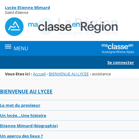
Panneau de gestion des cookies
Lycée Etienne Mimard
Menu de la rubrique
Contenu
Saint-Etienne
MENU
Se connecter
Vous êtes ici :
Accueil
›
BIENVENUE AU LYCEE
›
assistance
BIENVENUE AU LYCEE
Le mot du proviseur
Un lycée...Une histoire
Etienne Mimard (biographie)
Un aperçu des lieux ?