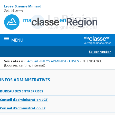
Panneau de gestion des cookies
Lycée Etienne Mimard
Menu de la rubrique
Contenu
Saint-Etienne
MENU
Se connecter
Vous êtes ici :
Accueil
›
INFOS ADMINISTRATIVES
›
INTENDANCE
(bourses, cantine, internat)
INFOS ADMINISTRATIVES
BUREAU DES ENTREPRISES
Conseil d'administration LGT
Conseil d'administration LP