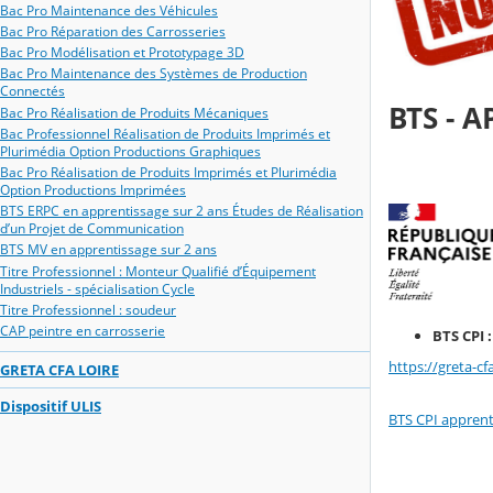
Bac Pro Maintenance des Véhicules
Bac Pro Réparation des Carrosseries
Bac Pro Modélisation et Prototypage 3D
Bac Pro Maintenance des Systèmes de Production
Connectés
BTS - 
Bac Pro Réalisation de Produits Mécaniques
Bac Professionnel Réalisation de Produits Imprimés et
Plurimédia Option Productions Graphiques
Bac Pro Réalisation de Produits Imprimés et Plurimédia
Option Productions Imprimées
BTS ERPC en apprentissage sur 2 ans Études de Réalisation
d’un Projet de Communication
BTS MV en apprentissage sur 2 ans
Titre Professionnel : Monteur Qualifié d’Équipement
Industriels - spécialisation Cycle
Titre Professionnel : soudeur
CAP peintre en carrosserie
BTS CPI 
https://greta-cf
GRETA CFA LOIRE
Dispositif ULIS
BTS CPI appren