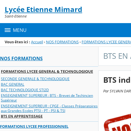
Panneau de gestion des cookies
Lycée Etienne Mimard
Menu de la rubrique
Contenu
Saint-Etienne
MENU
Vous êtes ici :
Accueil
›
NOS FORMATIONS
›
FORMATIONS LYCEE GENER
BTS EN
NOS FORMATIONS
FORMATIONS LYCEE GENERAL & TECHNOLOGIQUE
BTS ind
SECONDE GENERALE & TECHNOLOGIQUE
BAC GENERAL
BAC TECHNOLOGIQUE STI2D
Par SYLVAIN DARP
ENSEIGNEMENT SUPERIEUR : BTS - Brevet de Techincien
Supérieur
ENSEIGNEMENT SUPERIEUR : CPGE - Classes Préparatoires
aux Grandes Ecoles PTSI - PT - PSI & TSI
BTS EN APPRENTISSAGE
FORMATIONS LYCEE PROFESSIONNEL