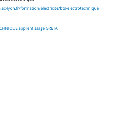
a.ac-lyon.fr/formation/electricite/bts-electrotechnique
CHNIQUE apprentissage GRETA