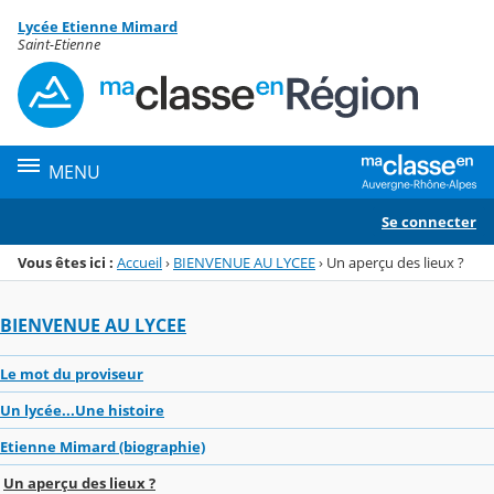
Panneau de gestion des cookies
Lycée Etienne Mimard
Menu de la rubrique
Contenu
Saint-Etienne
MENU
Se connecter
Vous êtes ici :
Accueil
›
BIENVENUE AU LYCEE
›
Un aperçu des lieux ?
BIENVENUE AU LYCEE
Le mot du proviseur
Un lycée...Une histoire
Etienne Mimard (biographie)
Un aperçu des lieux ?