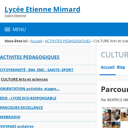
Panneau de gestion des cookies
Lycée Etienne Mimard
Menu de la rubrique
Contenu
Saint-Etienne
MENU
Vous êtes ici :
Accueil
›
ACTIVITES PEDAGOGIQUES
›
CULTURE Arts et sci
CULTURE
ACTIVITES PEDAGOGIQUES
Accueil
Blog
CITOYENNETÉ - EMI- EMC - SANTE- SPORT
CULTURE Arts et sciences
Parcour
ORIENTATION activités, stages...
EDD - LYCEE ECO-RESPONSABLE
Par BEATRICE WAUT
PARCOURS EXCELLENCE
WEBRADIO
VOYAGES scolaires