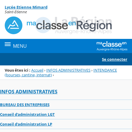
Panneau de gestion des cookies
Lycée Etienne Mimard
Menu de la rubrique
Contenu
Saint-Etienne
MENU
Se connecter
Vous êtes ici :
Accueil
›
INFOS ADMINISTRATIVES
›
INTENDANCE
(bourses, cantine, internat)
›
INFOS ADMINISTRATIVES
BUREAU DES ENTREPRISES
Conseil d'administration LGT
Conseil d'administration LP