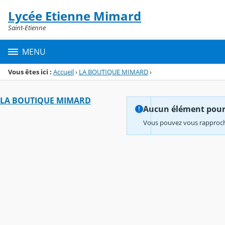
Panneau de gestion des cookies
Lycée Etienne Mimard
Menu de la rubrique
Contenu
Saint-Etienne
MENU
Vous êtes ici :
Accueil
›
LA BOUTIQUE MIMARD
›
LA BOUTIQUE MIMARD
Aucun élément pour l
Vous pouvez vous rapproche