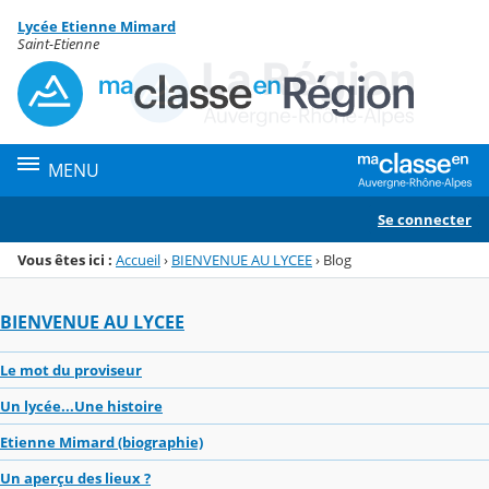
Panneau de gestion des cookies
Lycée Etienne Mimard
Menu de la rubrique
Contenu
Saint-Etienne
MENU
Se connecter
Vous êtes ici :
Accueil
›
BIENVENUE AU LYCEE
›
Blog
BIENVENUE AU LYCEE
Le mot du proviseur
Un lycée...Une histoire
Etienne Mimard (biographie)
Un aperçu des lieux ?