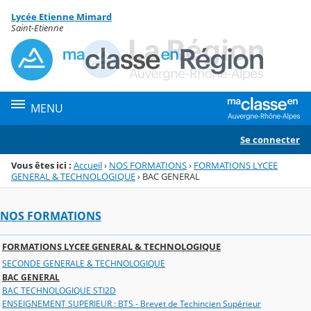
Panneau de gestion des cookies
Lycée Etienne Mimard
Menu de la rubrique
Contenu
Saint-Etienne
MENU
Se connecter
Vous êtes ici :
Accueil
›
NOS FORMATIONS
›
FORMATIONS LYCEE
GENERAL & TECHNOLOGIQUE
›
BAC GENERAL
NOS FORMATIONS
FORMATIONS LYCEE GENERAL & TECHNOLOGIQUE
SECONDE GENERALE & TECHNOLOGIQUE
BAC GENERAL
BAC TECHNOLOGIQUE STI2D
ENSEIGNEMENT SUPERIEUR : BTS - Brevet de Techincien Supérieur