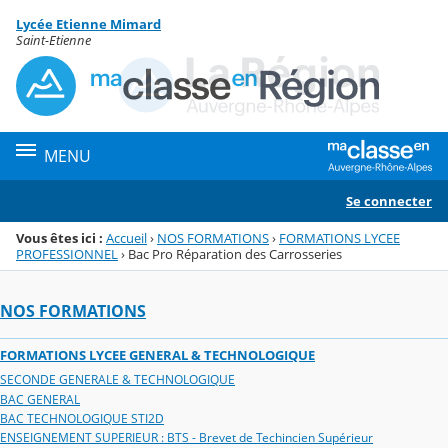
Panneau de gestion des cookies
Lycée Etienne Mimard
Menu de la rubrique
Contenu
Saint-Etienne
MENU
Se connecter
Vous êtes ici :
Accueil
›
NOS FORMATIONS
›
FORMATIONS LYCEE
PROFESSIONNEL
›
Bac Pro Réparation des Carrosseries
NOS FORMATIONS
FORMATIONS LYCEE GENERAL & TECHNOLOGIQUE
SECONDE GENERALE & TECHNOLOGIQUE
BAC GENERAL
BAC TECHNOLOGIQUE STI2D
ENSEIGNEMENT SUPERIEUR : BTS - Brevet de Techincien Supérieur