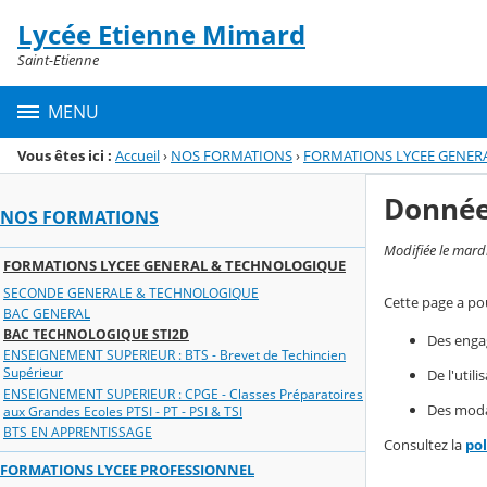
Panneau de gestion des cookies
Lycée Etienne Mimard
Menu de la rubrique
Contenu
Saint-Etienne
MENU
Vous êtes ici :
Accueil
›
NOS FORMATIONS
›
FORMATIONS LYCEE GENER
Donnée
NOS FORMATIONS
Modifiée le mard
FORMATIONS LYCEE GENERAL & TECHNOLOGIQUE
SECONDE GENERALE & TECHNOLOGIQUE
Cette page a pou
BAC GENERAL
BAC TECHNOLOGIQUE STI2D
Des enga
ENSEIGNEMENT SUPERIEUR : BTS - Brevet de Techincien
Supérieur
De l'util
ENSEIGNEMENT SUPERIEUR : CPGE - Classes Préparatoires
Des modal
aux Grandes Ecoles PTSI - PT - PSI & TSI
BTS EN APPRENTISSAGE
Consultez la
po
FORMATIONS LYCEE PROFESSIONNEL