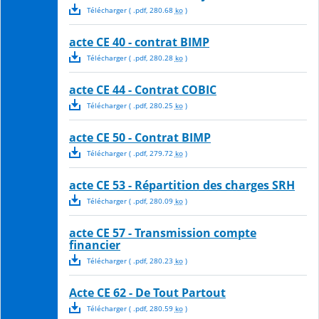
Télécharger
( .
pdf
,
280.68
ko
)
acte CE 40 - contrat BIMP
Télécharger
( .
pdf
,
280.28
ko
)
acte CE 44 - Contrat COBIC
Télécharger
( .
pdf
,
280.25
ko
)
acte CE 50 - Contrat BIMP
Télécharger
( .
pdf
,
279.72
ko
)
acte CE 53 - Répartition des charges SRH
Télécharger
( .
pdf
,
280.09
ko
)
acte CE 57 - Transmission compte
financier
Télécharger
( .
pdf
,
280.23
ko
)
Acte CE 62 - De Tout Partout
Télécharger
( .
pdf
,
280.59
ko
)