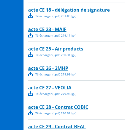
acte CE 18 - délégation de signature
Télécharger
( .
pdf
,
281.89
ko
)
acte CE 23 - MAIF
Télécharger
( .
pdf
,
279.11
ko
)
acte CE 25 - Air products
Télécharger
( .
pdf
,
280.31
ko
)
acte CE 26 - 2MHP
Télécharger
( .
pdf
,
279.99
ko
)
acte CE 27 - VEOLIA
Télécharger
( .
pdf
,
279.98
ko
)
acte CE 28 - Contrat COBIC
Télécharger
( .
pdf
,
280.92
ko
)
acte CE 29 - Contrat BEAL