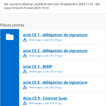
Par Laurence Molinari, publié le mercredi 18 septembre 2024 11:33 - Mis
à jour le lundi 25 août 2025 16:16
Pièces jointes
acte CE 1 - délégation de signature
Télécharger
( .
pdf
,
281.99
ko
)
acte CE 2 - délégation de signature
Télécharger
( .
pdf
,
281.37
ko
)
acte CE 3 - BIMP
Télécharger
( .
pdf
,
279.77
ko
)
acte CE 8 - délégation de signature
Télécharger
( .
pdf
,
282.06
ko
)
Acte CE 9 - Contrat Suez
Télécharger
( .
pdf
,
279.52
ko
)