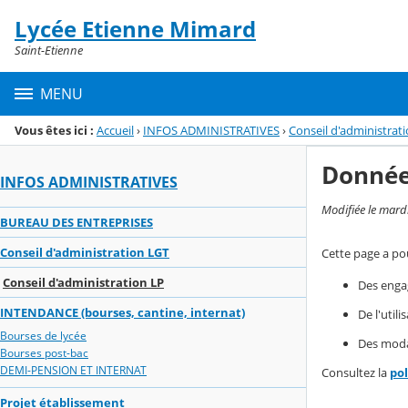
Panneau de gestion des cookies
Lycée Etienne Mimard
Menu de la rubrique
Contenu
Saint-Etienne
MENU
Vous êtes ici :
Accueil
›
INFOS ADMINISTRATIVES
›
Conseil d'administrat
Donnée
INFOS ADMINISTRATIVES
Modifiée le mard
BUREAU DES ENTREPRISES
Conseil d'administration LGT
Cette page a pou
Conseil d'administration LP
Des enga
INTENDANCE (bourses, cantine, internat)
De l'util
Bourses de lycée
Des modal
Bourses post-bac
DEMI-PENSION ET INTERNAT
Consultez la
po
Projet établissement