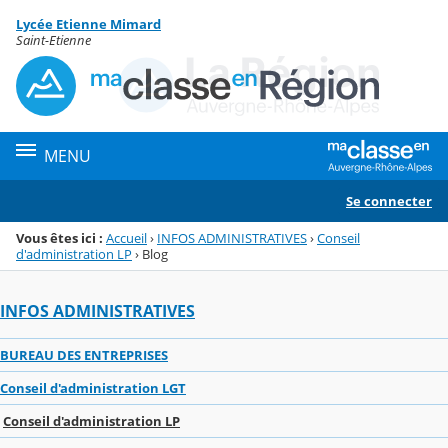
Panneau de gestion des cookies
Lycée Etienne Mimard
Menu de la rubrique
Contenu
Saint-Etienne
MENU
Se connecter
Vous êtes ici :
Accueil
›
INFOS ADMINISTRATIVES
›
Conseil
d'administration LP
›
Blog
INFOS ADMINISTRATIVES
BUREAU DES ENTREPRISES
Conseil d'administration LGT
Conseil d'administration LP