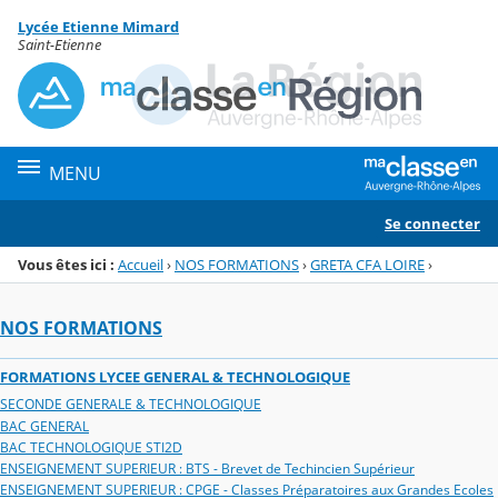
Panneau de gestion des cookies
Lycée Etienne Mimard
Menu de la rubrique
Contenu
Saint-Etienne
MENU
Se connecter
Vous êtes ici :
Accueil
›
NOS FORMATIONS
›
GRETA CFA LOIRE
›
NOS FORMATIONS
FORMATIONS LYCEE GENERAL & TECHNOLOGIQUE
SECONDE GENERALE & TECHNOLOGIQUE
BAC GENERAL
BAC TECHNOLOGIQUE STI2D
ENSEIGNEMENT SUPERIEUR : BTS - Brevet de Techincien Supérieur
ENSEIGNEMENT SUPERIEUR : CPGE - Classes Préparatoires aux Grandes Ecoles