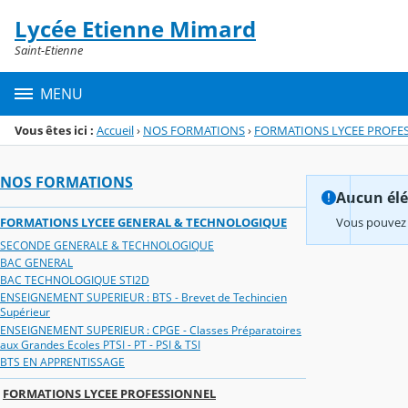
Panneau de gestion des cookies
Lycée Etienne Mimard
Menu de la rubrique
Contenu
Saint-Etienne
MENU
Vous êtes ici :
Accueil
›
NOS FORMATIONS
›
FORMATIONS LYCEE PROFE
NOS FORMATIONS
Aucun élém
FORMATIONS LYCEE GENERAL & TECHNOLOGIQUE
Vous pouvez 
SECONDE GENERALE & TECHNOLOGIQUE
BAC GENERAL
BAC TECHNOLOGIQUE STI2D
ENSEIGNEMENT SUPERIEUR : BTS - Brevet de Techincien
Supérieur
ENSEIGNEMENT SUPERIEUR : CPGE - Classes Préparatoires
aux Grandes Ecoles PTSI - PT - PSI & TSI
BTS EN APPRENTISSAGE
FORMATIONS LYCEE PROFESSIONNEL