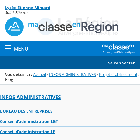
Panneau de gestion des cookies
Lycée Etienne Mimard
Menu de la rubrique
Contenu
Saint-Etienne
MENU
Se connecter
Vous êtes ici :
Accueil
›
INFOS ADMINISTRATIVES
›
Projet établissement
›
Blog
INFOS ADMINISTRATIVES
BUREAU DES ENTREPRISES
Conseil d'administration LGT
Conseil d'administration LP