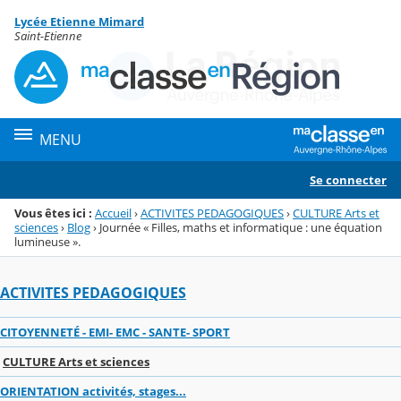
Panneau de gestion des cookies
Lycée Etienne Mimard
Menu de la rubrique
Contenu
Saint-Etienne
MENU
Se connecter
Vous êtes ici :
Accueil
›
ACTIVITES PEDAGOGIQUES
›
CULTURE Arts et
sciences
›
Blog
›
Journée « Filles, maths et informatique : une équation
lumineuse ».
ACTIVITES PEDAGOGIQUES
CITOYENNETÉ - EMI- EMC - SANTE- SPORT
CULTURE Arts et sciences
ORIENTATION activités, stages...