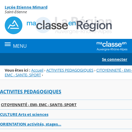
Panneau de gestion des cookies
Lycée Etienne Mimard
Menu de la rubrique
Contenu
Saint-Etienne
MENU
Se connecter
Vous êtes ici :
Accueil
›
ACTIVITES PEDAGOGIQUES
›
CITOYENNETÉ - EMI-
EMC - SANTE- SPORT
›
ACTIVITES PEDAGOGIQUES
CITOYENNETÉ - EMI- EMC - SANTE- SPORT
CULTURE Arts et sciences
ORIENTATION activités, stages...